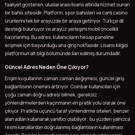
faaliyet gösteren, uluslararası lisans altında hizmet sunan
bir bahis sitesidir. Platform, spor bahisleri ve canlı casino
ürünlerini tek bir arayüzde bir araya getiriyor. Türkçe dil
desteği bulunuyor ve arayüz yerleşimi mobil öncelikli
hazırlanmış. Bu adres, kullanıcıların hesap paneline
erişmek için başvurduğu ana giriş noktasıdır. Lisans bilgisi
platformun alt bilgi bölümünde ilan edilmiş durumdadır.
Güncel Adres Neden Öne Çıkıyor?
Erişim koşullarının zaman zaman değişmesi, güncel giriş
bağlantısının önemini artırıyor. Coinbar kullanıcıları için
çoğu zaman doğru adresi bilmek, gereksiz
yönlendirmelerden kaçınmanın en pratik yolu olarak öne
çıkıyor. Pratikte üçüncü taraf yönlendirme siteleri, benzer
alan adları kullanarak yanıltıcı olabiliyor; bu yüzden yalnızca
resmi kanallardan doğrulanmış bağlantıların kullanılması