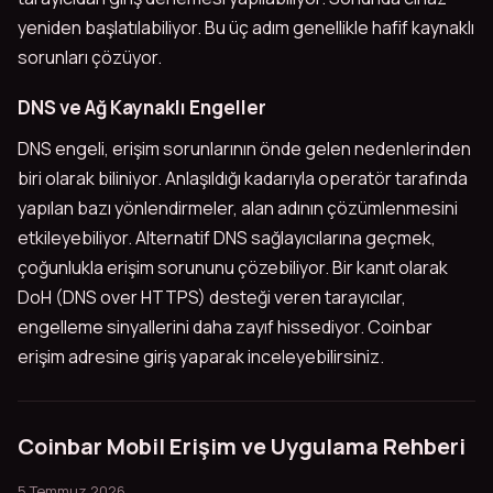
yeniden başlatılabiliyor. Bu üç adım genellikle hafif kaynaklı
sorunları çözüyor.
DNS ve Ağ Kaynaklı Engeller
DNS engeli, erişim sorunlarının önde gelen nedenlerinden
biri olarak biliniyor. Anlaşıldığı kadarıyla operatör tarafında
yapılan bazı yönlendirmeler, alan adının çözümlenmesini
etkileyebiliyor. Alternatif DNS sağlayıcılarına geçmek,
çoğunlukla erişim sorununu çözebiliyor. Bir kanıt olarak
DoH (DNS over HTTPS) desteği veren tarayıcılar,
engelleme sinyallerini daha zayıf hissediyor. Coinbar
erişim adresine giriş yaparak inceleyebilirsiniz.
Coinbar Mobil Erişim ve Uygulama Rehberi
5 Temmuz 2026