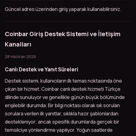
Güncel adres üzerinden giriş yaparak kullanabilirsiniz.
Coinbar Giriş Destek Sistemi ve İletişim
Kanalları
28 Haziran 2026
Canlı Destek ve Yanıt Süreleri
Destek sistemi, kullanıcıların ilk temas noktasında öne
çıkan bir hizmet. Coinbar canlı destek hizmeti Türkçe
dilinde sunuluyor ve genellikle günün büyük bölümünde
erişilebilir durumda. Bir bilgi noktası olarak sık sorulan
sorulara verilen ilk yanıtlar, sıklıkla hazır şablonlardan
destekleniyor; ancak spesifik durumlarda gerçek bir
temsilciye yönlendirme yapılıyor. Yoğun saatlerde